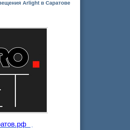
вещения Arlight в Саратове
ратов.рф