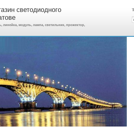
агазин светодиодного
Т
атове
 линейка, модуль, лампа, светильник, прожектор,