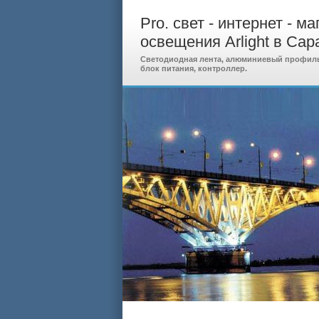
Pro. свет - интернет - м
освещения Arlight в Сар
Светодиодная лента, алюминиевый профиль,
блок питания, контроллер.